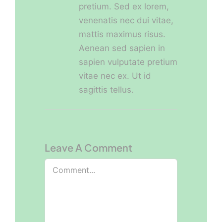
pretium. Sed ex lorem,
venenatis nec dui vitae,
mattis maximus risus.
Aenean sed sapien in
sapien vulputate pretium
vitae nec ex. Ut id
sagittis tellus.
Leave A Comment
Comment