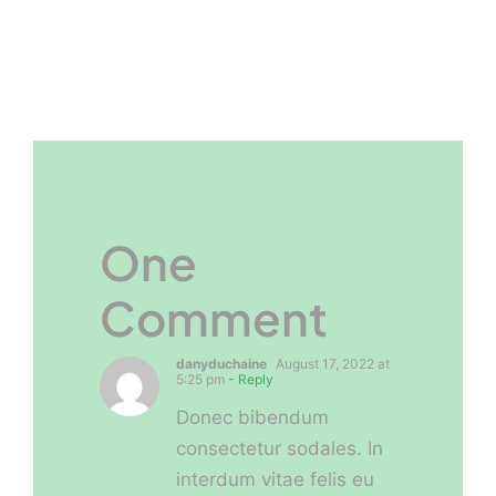
One
Comment
danyduchaine
August 17, 2022 at
5:25 pm
- Reply
Donec bibendum
consectetur sodales. In
interdum vitae felis eu